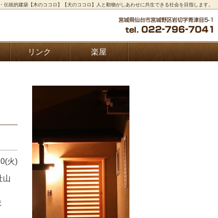
刻・伝統的建築【木のココロ】【犬のココロ】人と動物がしあわせに共生できる社会を目指します。
リンク
楽屋
10(火)
社山
ま