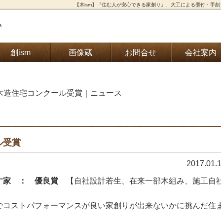
【木ism】『住む人が安心できる家創り』、大工による墨付・手
創ism
画像蔵
お問合せ
会社案内
ぎ木造住宅コンクール受賞｜ニュース
ル受賞
2017.01.
す家 ： 優良賞
【自社設計若生、在来一部木組み、施工自
でコストパフォーマンスが良い家創りが出来ないかに挑んだ住